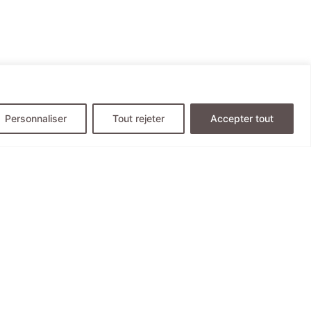
Personnaliser
Tout rejeter
Accepter tout
© 2019 FONDATION J. ARMAND BOMBARDIER
Politique de confidentialité des données