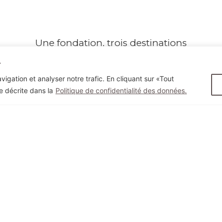
Une fondation, trois destinations
.
igation et analyser notre trafic. En cliquant sur «Tout
e décrite dans la
Politique de confidentialité des données.
Siège social
1000, avenue J.-A.-Bombardier
Valcourt, QC J0E 2L0
Téléphone : 450 532-2258
Bureau des activités philanthropiques